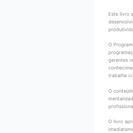
Este livro
desenvolvi
produtivida
O Programa
programaçã
gerentes r
conhecimen
trabalha c
O conteúdo
mentalidad
profissiona
O livro ap
imediatame