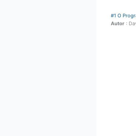
#1 O Prog
Autor
: Da