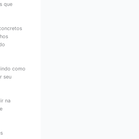
ns que
concretos
lhos
 do
luindo como
r seu
ir na
ce
es