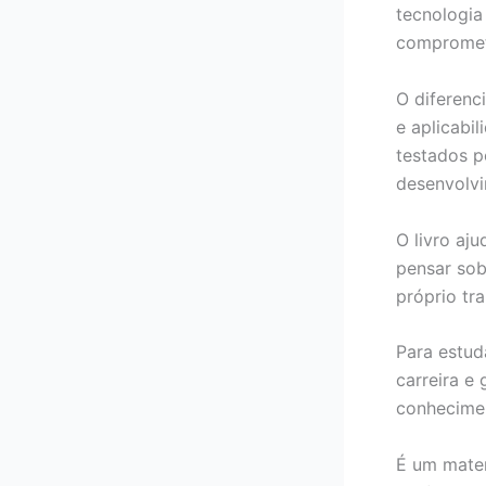
tecnologia
compromete
O diferenc
e aplicabi
testados p
desenvolvi
O livro aj
pensar sob
próprio tr
Para estud
carreira e
conhecime
É um mater