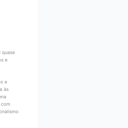
l quase
os e
po e
a às
ena
s com
ionalismo