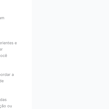
ram
rientes e
er
você
bordar a
de
adas
ção ou