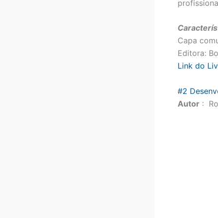
profission
Caracterís
Capa comu
Editora: B
Link do Li
#2 Desenvo
Autor
: Ro