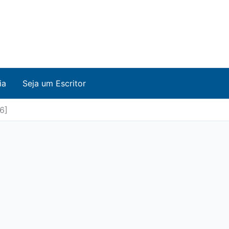
ia
Seja um Escritor
6]