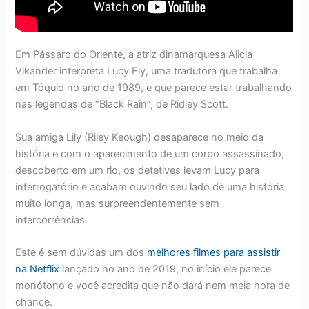
Em Pássaro do Oriente, a atriz dinamarquesa Alicia
Vikander interpreta Lucy Fly, uma tradutora que trabalha
em Tóquio no ano de 1989, e que parece estar trabalhando
nas legendas de “Black Rain”, de Ridley Scott.
Sua amiga Lily (Riley Keough) desaparece no meio da
história e com o aparecimento de um corpo assassinado,
descoberto em um rio, os detetives levam Lucy para
interrogatório e acabam ouvindo seu lado de uma história
muito longa, mas surpreendentemente sem
intercorrências.
Este é sem dúvidas um dos
melhores filmes para assistir
na Netflix
lançado no ano de 2019, no início ele parece
monótono e você acredita que não dará nem meia hora de
chance.