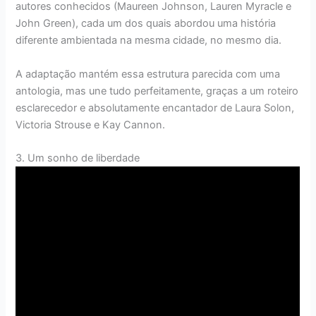
autores conhecidos (Maureen Johnson, Lauren Myracle e
John Green), cada um dos quais abordou uma história
diferente ambientada na mesma cidade, no mesmo dia.
A adaptação mantém essa estrutura parecida com uma
antologia, mas une tudo perfeitamente, graças a um roteiro
esclarecedor e absolutamente encantador de Laura Solon,
Victoria Strouse e Kay Cannon.
3. Um sonho de liberdade