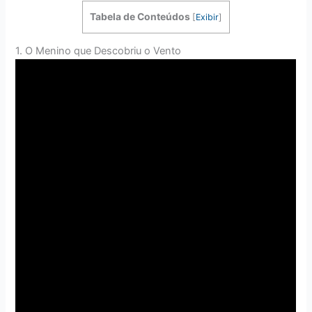
Tabela de Conteúdos
[
Exibir
]
1. O Menino que Descobriu o Vento