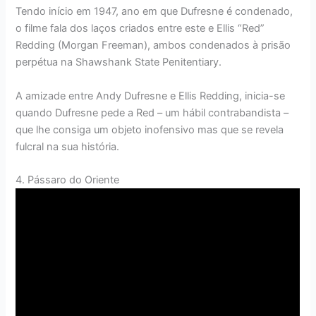
Tendo início em 1947, ano em que Dufresne é condenado,
o filme fala dos laços criados entre este e Ellis “Red”
Redding (Morgan Freeman), ambos condenados à prisão
perpétua na Shawshank State Penitentiary.
A amizade entre Andy Dufresne e Ellis Redding, inicia-se
quando Dufresne pede a Red – um hábil contrabandista –
que lhe consiga um objeto inofensivo mas que se revela
fulcral na sua história.
4. Pássaro do Oriente