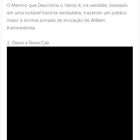
O Menino que Descobriu o Vento é, na verdade, baseado
em uma notável história verdadeira, trazendo um público
maior à incrível jornada de inovação de William
Kamkwamba.
2. Deixe a Neve Cair