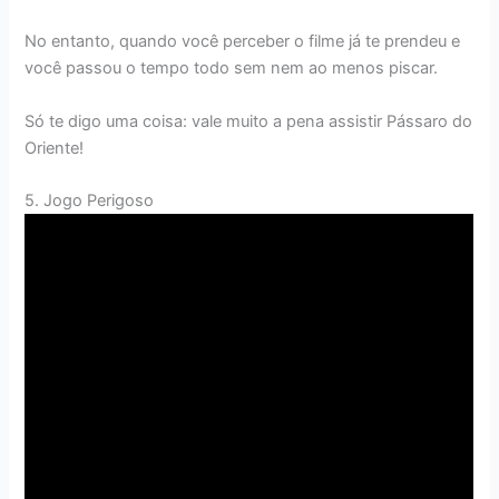
No entanto, quando você perceber o filme já te prendeu e
você passou o tempo todo sem nem ao menos piscar.
Só te digo uma coisa: vale muito a pena assistir Pássaro do
Oriente!
5. Jogo Perigoso